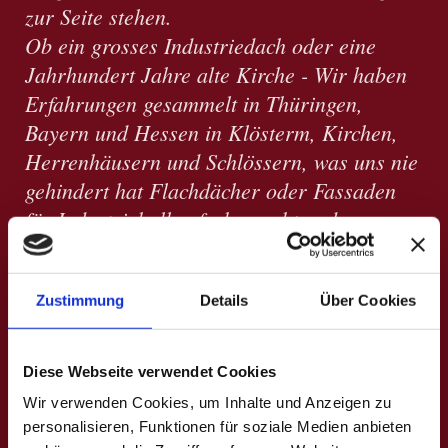
zur Seite stehen.
Ob ein grosses Industriedach oder eine
Jahrhundert Jahre alte Kirche - Wir haben
Erfahrungen gesammelt in Thüringen,
Bayern und Hessen in Klösterm, Kirchen,
Herrenhäusern und Schlössern, was uns nie
gehindert hat Flachdächer oder Fassaden
für Industriehallen fachgerecht und zur
Zufriedenheit unserer Kunden umzusetzten.
Früher nannte man unser Handwerk
Handwerkskunst. Auch wenn das heute von
Zustimmung
Details
Über Cookies
vielen als altmodisch betrachtet wird, fühlen
wir uns dieser Tradition verpflichtet.
Diese Webseite verwendet Cookies
Wir verwenden Cookies, um Inhalte und Anzeigen zu
Holger Abel & Rene Kolditz
personalisieren, Funktionen für soziale Medien anbieten