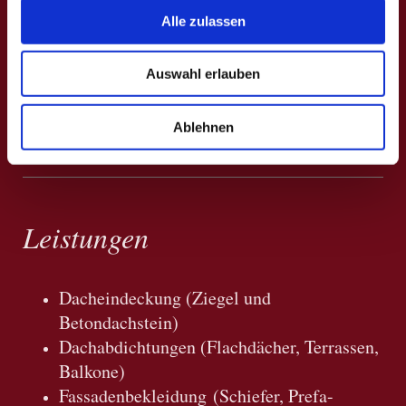
Bei kleinen Reparaturen sind wir schnell bei
Alle zulassen
Ihnen und unterstützen Sie.
Lassen Sie Ihr Dach doch auch einmal warten.
So vermeiden Sie die Entstehung größerer
Auswahl erlauben
Schäden und können durch minimalen Aufwand
und kleine Reparaturen Schlimmeres verhindern.
Ablehnen
Leistungen
Dacheindeckung (Ziegel und
Betondachstein)
Dachabdichtungen (Flachdächer, Terrassen,
Balkone)
Fassadenbekleidung (Schiefer, Prefa-